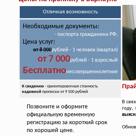
Отличная возможность
Необходимые документы:
- паспорта гражданина РФ;
Цена услуг:
от 8 000
рублей - 1 человек (квартал)
от 7 000
рублей - 1 взрослый
Бесплатно
несовершеннолетние
Прай
К сведению
- ориентировочная стоимость
надежной
прописки от 9 500 рублей
В свя
Позвоните и оформите
году,
официальную временную
выясн
регистрацию за короткий срок
Обнов
по хорошей цене.