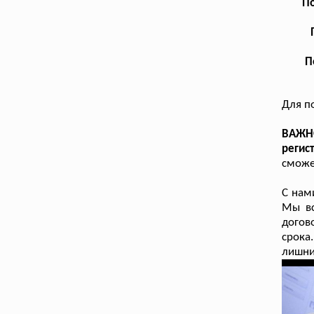
По
П
Для п
ВАЖН
регис
сможе
С нам
Мы вс
догов
срока
лишни